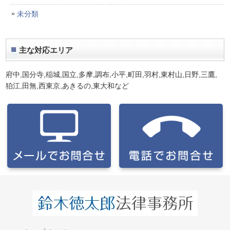
未分類
主な対応エリア
府中,国分寺,稲城,国立,多摩,調布,小平,町田,羽村,東村山,日野,三鷹,
狛江,田無,西東京,あきるの,東大和
など