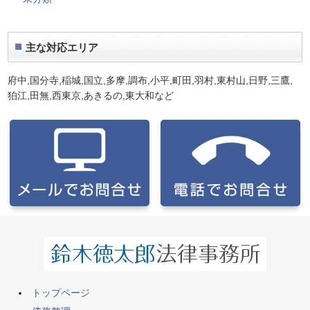
主な対応エリア
府中,国分寺,稲城,国立,多摩,調布,小平,町田,羽村,東村山,日野,三鷹,
狛江,田無,西東京,あきるの,東大和
など
トップページ