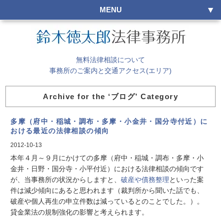
MENU
無料法律相談について
事務所のご案内と交通アクセス(エリア)
Archive for the ‘ブログ’ Category
多摩（府中・稲城・調布・多摩・小金井・国分寺付近）に
おける最近の法律相談の傾向
2012-10-13
本年４月～９月にかけての
多摩（府中・稲城・調布・多摩・小
金井・日野・国分寺・小平付近）
における
法律相談
の傾向です
が、当事務所の状況からしますと、
破産や債務整理
といった案
件は減少傾向にあると思われます（裁判所から聞いた話でも、
破産や個人再生の申立件数は減っているとのことでした。）。
貸金業法の規制強化の影響と考えられます。