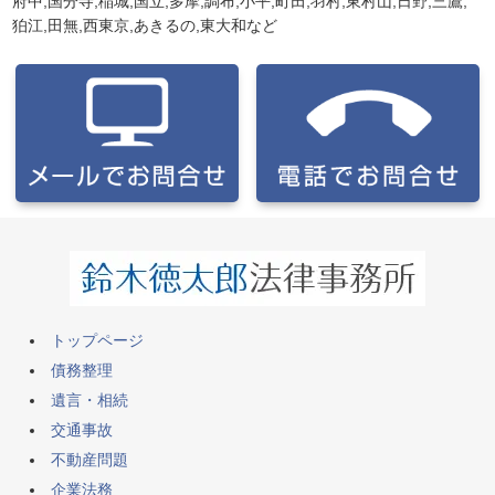
府中,国分寺,稲城,国立,多摩,調布,小平,町田,羽村,東村山,日野,三鷹,
狛江,田無,西東京,あきるの,東大和
など
トップページ
債務整理
遺言・相続
交通事故
不動産問題
企業法務