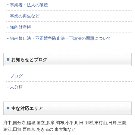
事業者・法人の破産
事業の再生など
知的財産権
独占禁止法・不正競争防止法・下請法の問題について
お知らせとブログ
ブログ
未分類
主な対応エリア
府中,国分寺,稲城,国立,多摩,調布,小平,町田,羽村,東村山,日野,三鷹,
狛江,田無,西東京,あきるの,東大和
など