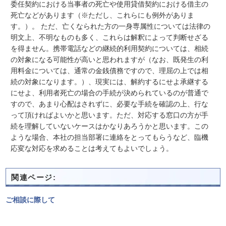
委任契約における当事者の死亡や使用貸借契約における借主の
死亡などがあります（※ただし、これらにも例外がありま
す。）。 ただ、亡くなられた方の一身専属性については法律の
明文上、不明なものも多く、これらは解釈によって判断せざる
を得ません。携帯電話などの継続的利用契約については、相続
の対象になる可能性が高いと思われますが（なお、既発生の利
用料金については、通常の金銭債務ですので、理屈の上では相
続の対象になります。）、現実には、解約するにせよ承継する
にせよ、利用者死亡の場合の手続が決められているのが普通で
すので、あまり心配はされずに、必要な手続を確認の上、行な
って頂ければよいかと思います。ただ、対応する窓口の方が手
続を理解していないケースはかなりあろうかと思います。この
ような場合、本社の担当部署に連絡をとってもらうなど、臨機
応変な対応を求めることは考えてもよいでしょう。
関連ページ:
ご相談に際して