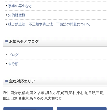
事業の再生など
知的財産権
独占禁止法・不正競争防止法・下請法の問題について
お知らせとブログ
ブログ
未分類
主な対応エリア
府中,国分寺,稲城,国立,多摩,調布,小平,町田,羽村,東村山,日野,三鷹,
狛江,田無,西東京,あきるの,東大和
など